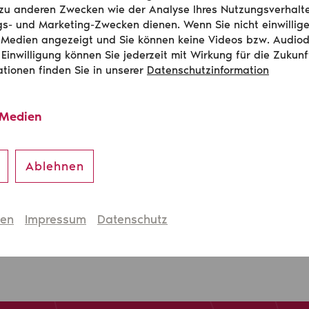
zu anderen Zwecken wie der Analyse Ihres Nutzungsverhalt
s- und Marketing-Zwecken dienen. Wenn Sie nicht einwillig
 Medien angezeigt und Sie können keine Videos bzw. Audio
 Einwilligung können Sie jederzeit mit Wirkung für die Zukunf
ationen finden Sie in unserer
Datenschutzinformation
Inhalte von
Youtube
zu laden, akzeptieren Sie die Aktivieru
 Medien
unserem Consent Manager
Zum Consent Manager
Ablehnen
hen
Impressum
Datenschutz