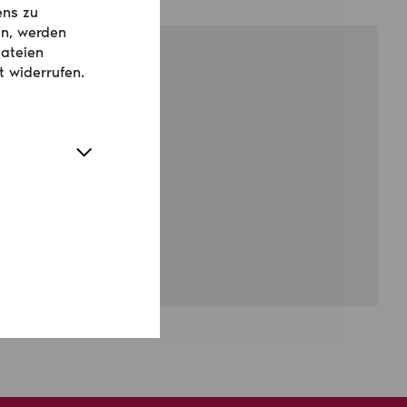
ens zu
en, werden
dateien
t widerrufen.
ng in