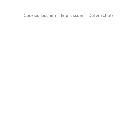
Cookies löschen
Impressum
Datenschutz
Aktuelles
Um Inhalte von
Youtube
zu laden, akzeptieren
Sie die Aktivierung in unserem Consent
Manager
Zum Consent Manager